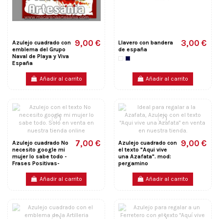
9,00 €
3,00 €
Azulejo cuadrado con
Llavero con bandera
emblema del Grupo
de españa
Naval de Playa y Viva
España
Añadir al carrito
Añadir al carrito
7,00 €
9,00 €
Azulejo cuadrado No
Azulejo cuadrado con
necesito google mi
el texto "Aqui vive
mujer lo sabe todo -
una Azafata". mod:
Frases Positivas-
pergamino
Añadir al carrito
Añadir al carrito