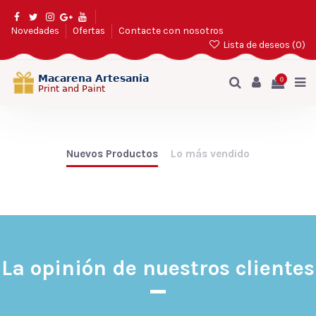
Novedades
Ofertas
Contacte con nosotros
Lista de deseos (
0
)
0
Nuevos Productos
Lo más vendido
La opinión de nuestros clientes