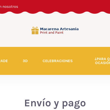
n nosotros
¿PARA Q
RADE
3D
CELEBRACIONES
OCASIÓ
Envío y pago