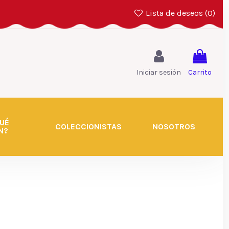
Lista de deseos (
0
)
Iniciar sesión
Carrito
UÉ
COLECCIONISTAS
NOSOTROS
N?