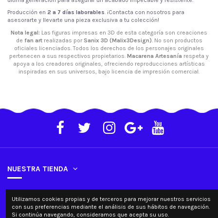
Producción en
2 a 7 días laborables
. ¡Contacta con nosotros para
asesorarte y llevarte una pieza exclusiva a tu colección!
Nota legal:
Las figuras impresas en 3D de esta categoría son creaciones
de
fan art
realizadas por
Sanix 3D (Malix3Design)
. No son productos
oficiales licenciados. Todos los derechos de los personajes originales
pertenecen a sus respectivos propietarios.
Macarena Artesanía
respeta y
apoya a los creadores originales, ofreciendo reproducciones artísticas
inspiradas en sus universos, bajo licencia de impresión comercial.
NUESTRA TIENDA
SU CUENTA
Utilizamos cookies propias y de terceros para mejorar nuestros servicios
con sus preferencias mediante el análisis de sus hábitos de navegación.
Si continúa navegando, consideramos que acepta su uso.