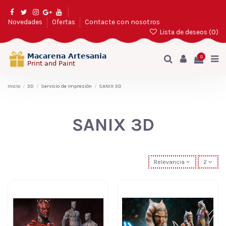
Novedades
Ofertas
Contacte con nosotros
Lista de deseos (
0
)
0
Inicio
3D
Servicio de impresión
SANIX 3D
SANIX 3D
Relevancia
2