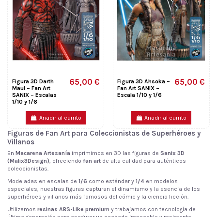
65,00 €
65,00 €
Figura 3D Darth
Figura 3D Ahsoka –
Maul – Fan Art
Fan Art SANIX –
SANIX – Escalas
Escala 1/10 y 1/6
1/10 y 1/6
Añadir al carrito
Añadir al carrito
Figuras de Fan Art para Coleccionistas de Superhéroes y
Villanos
En
Macarena Artesanía
imprimimos en 3D las figuras de
Sanix 3D
(Malix3Design)
, ofreciendo
fan art
de alta calidad para auténticos
coleccionistas.
Modeladas en escalas de
1/6
como estándar y
1/4
en modelos
especiales, nuestras figuras capturan el dinamismo y la esencia de los
superhéroes y villanos más famosos del cómic y la ciencia ficción.
Utilizamos
resinas ABS-Like premium
y trabajamos con tecnología de
última generación para asegurar un acabado impecable y resistente.