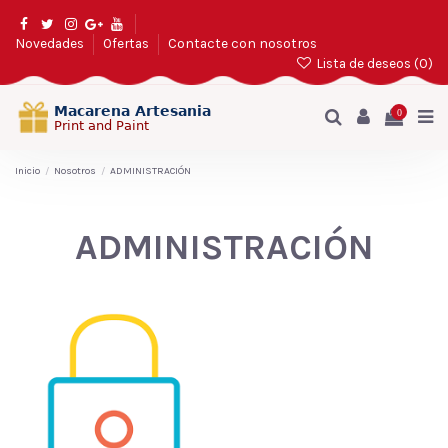
Novedades
Ofertas
Contacte con nosotros
Lista de deseos (
0
)
0
Inicio
Nosotros
ADMINISTRACIÓN
ADMINISTRACIÓN