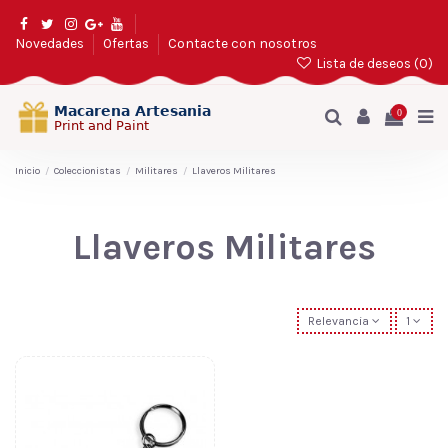
Novedades
Ofertas
Contacte con nosotros
Lista de deseos (
0
)
0
Inicio
Coleccionistas
Militares
Llaveros Militares
Llaveros Militares
Relevancia
1