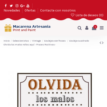
Novedades
Ofertas
Contacte con nosotros
Lista de deseos (
0
)
0
Inicio
Coleccionistas
Vintage
Azulejos con frases
Azulejo cuadrado
Olvida los malos rollos aquí - Frases Positivas-