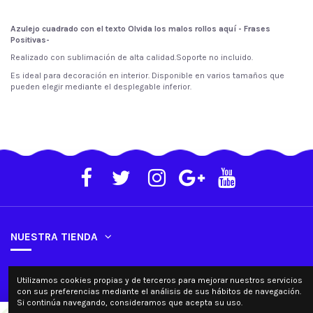
Azulejo cuadrado con el texto Olvida los malos rollos aquí - Frases
Positivas-
Realizado con sublimación de alta calidad.Soporte no incluido.
Es ideal para decoración en interior. Disponible en varios tamaños que
pueden elegir mediante el desplegable inferior.
NUESTRA TIENDA
SU CUENTA
Utilizamos cookies propias y de terceros para mejorar nuestros servicios
con sus preferencias mediante el análisis de sus hábitos de navegación.
Si continúa navegando, consideramos que acepta su uso.
Contacta con nosotros