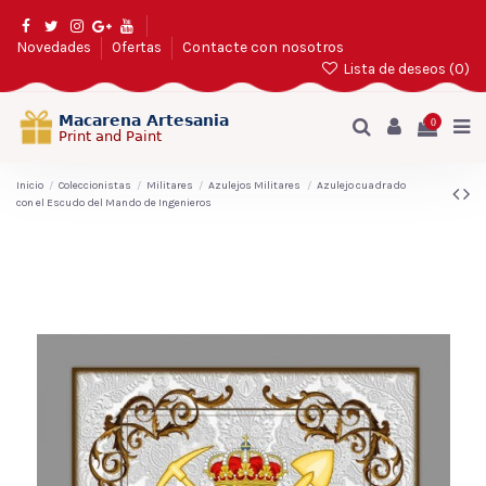
Novedades
Ofertas
Contacte con nosotros
Lista de deseos (
0
)
0
Inicio
Coleccionistas
Militares
Azulejos Militares
Azulejo cuadrado
con el Escudo del Mando de Ingenieros