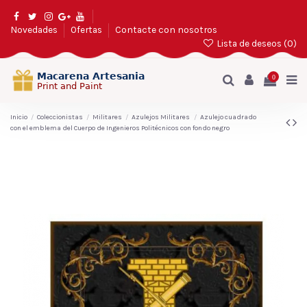
Novedades
Ofertas
Contacte con nosotros
Lista de deseos (
0
)
0
Inicio
Coleccionistas
Militares
Azulejos Militares
Azulejo cuadrado
con el emblema del Cuerpo de Ingenieros Politécnicos con fondo negro