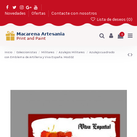
Novedades
Ofertas
Contacte con nosotros
Lista de deseos (
0
)
0
Inicio
Coleccionistas
Militares
Azulejos Militares
Azulejo cuadrado
con Emblema de Artilleria y Viva España. Mod:02