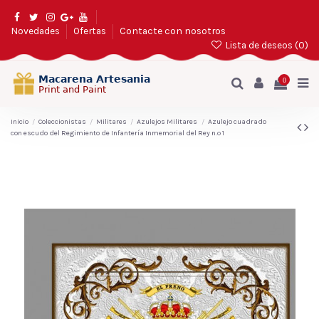
Novedades
Ofertas
Contacte con nosotros
Lista de deseos (
0
)
0
Inicio
Coleccionistas
Militares
Azulejos Militares
Azulejo cuadrado
con escudo del Regimiento de Infantería Inmemorial del Rey n.º 1