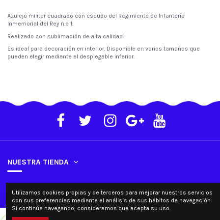
Azulejo militar cuadrado con escudo del Regimiento de Infantería
Inmemorial del Rey n.º 1.
Realizado con sublimación de alta calidad.
Es ideal para decoración en interior. Disponible en varios tamaños que
pueden elegir mediante el desplegable inferior.
NUESTRA TIENDA
SU CUENTA
Utilizamos cookies propias y de terceros para mejorar nuestros servicios
con sus preferencias mediante el análisis de sus hábitos de navegación.
Si continúa navegando, consideramos que acepta su uso.
Contacta con nosotros