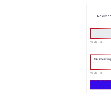
No olvid
opcional
opcional