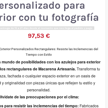
ersonalizado para
rior con tu fotografía
entrega de 15 a 21 días desde el momento que nos llega el pedido y pago.
97,53 €
Exterior Personalizados Rectangulares: Resiste las Inclemencias del
Tiempo con Estilo
mundo de posibilidades con los azulejos para exterior
dos rectangulares de Macarena Artesanía.
Transforma tu
rraza, fachada o cualquier espacio exterior en un oasis de
d y originalidad con piezas únicas que reflejen tu estilo y
personalidad.
Olvídate de las preocupaciones por el clima:
s para resistir las inclemencias del tiempo:
Fabricados