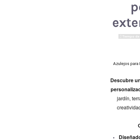
p
exte
Tiempo de 
Azulejos para 
Descubre un 
personaliza
jardín, te
creativida
Diseñado