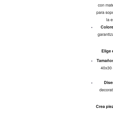
con mate
para sopo
la e
Colore
garantiz
Elige
Tamaño
40x30 
Dise
decorati
Crea pie