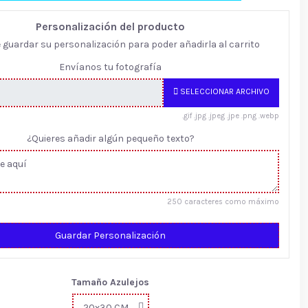
Personalización del producto
e guardar su personalización para poder añadirla al carrito
Envíanos tu fotografía
SELECCIONAR ARCHIVO
.gif .jpg .jpeg .jpe .png .webp
¿Quieres añadir algún pequeño texto?
250 caracteres como máximo
Guardar Personalización
Tamaño Azulejos