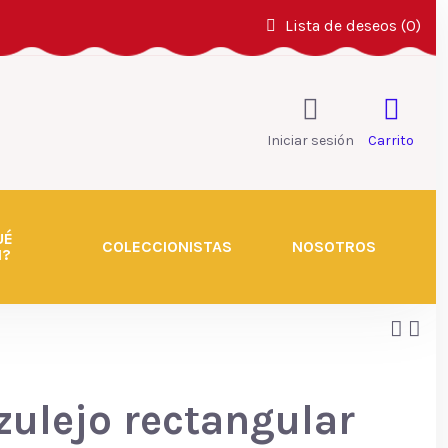
Lista de deseos (
0
)
Iniciar sesión
Carrito
UÉ
COLECCIONISTAS
NOSOTROS
N?
zulejo rectangular