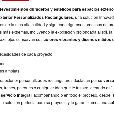
Revestimientos duraderos y estéticos para espacios exterio
Exterior Personalizados Rectangulares
, una solución innovado
es de la más alta calidad y siguiendo rigurosos procesos de p
más extremas, incluyendo la exposición prolongada al sol, la lluv
s azulejos conservan sus
colores vibrantes y diseños nítidos
d
necesidades de cada proyecto:
nes.
ies amplias.
ara exterior personalizados rectangulares destacan por su
versa
es, frases, patrones o cualquier idea que le inspire, creando así 
n
servicio integral
, acompañándolo en todo el proceso, desde la 
la solución perfecta para su proyecto y le garantizamos una
sat