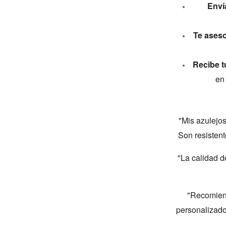
Enví
Te aseso
Recibe t
en
"Mis azulejo
Son resistente
"La calidad d
"Recomiend
personalizado