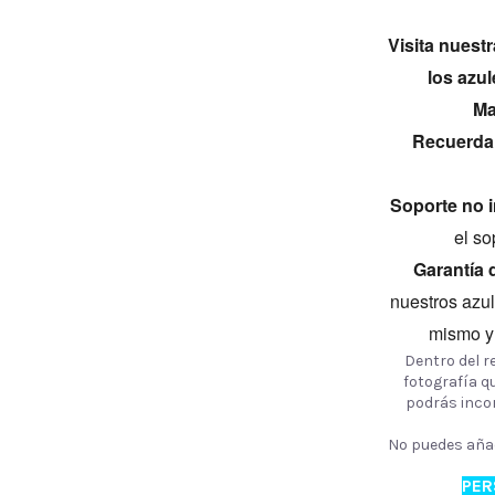
Visita nuestr
los azu
Ma
Recuerda
Soporte no i
el so
Garantía 
nuestros azu
mismo y 
Dentro del 
fotografía qu
podrás incor
No puedes añad
PER