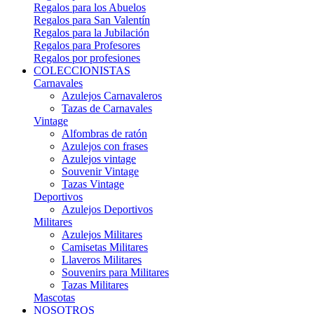
Regalos para los Abuelos
Regalos para San Valentín
Regalos para la Jubilación
Regalos para Profesores
Regalos por profesiones
COLECCIONISTAS
Carnavales
Azulejos Carnavaleros
Tazas de Carnavales
Vintage
Alfombras de ratón
Azulejos con frases
Azulejos vintage
Souvenir Vintage
Tazas Vintage
Deportivos
Azulejos Deportivos
Militares
Azulejos Militares
Camisetas Militares
Llaveros Militares
Souvenirs para Militares
Tazas Militares
Mascotas
NOSOTROS