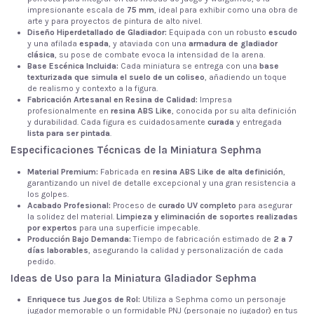
impresionante escala de
75 mm
, ideal para exhibir como una obra de
arte y para proyectos de pintura de alto nivel.
Diseño Hiperdetallado de Gladiador:
Equipada con un robusto
escudo
y una afilada
espada
, y ataviada con una
armadura de gladiador
clásica
, su pose de combate evoca la intensidad de la arena.
Base Escénica Incluida:
Cada miniatura se entrega con una
base
texturizada que simula el suelo de un coliseo
, añadiendo un toque
de realismo y contexto a la figura.
Fabricación Artesanal en Resina de Calidad:
Impresa
profesionalmente en
resina ABS Like
, conocida por su alta definición
y durabilidad. Cada figura es cuidadosamente
curada
y entregada
lista para ser pintada
.
Especificaciones Técnicas de la Miniatura Sephma
Material Premium:
Fabricada en
resina ABS Like de alta definición
,
garantizando un nivel de detalle excepcional y una gran resistencia a
los golpes.
Acabado Profesional:
Proceso de
curado UV completo
para asegurar
la solidez del material.
Limpieza y eliminación de soportes realizadas
por expertos
para una superficie impecable.
Producción Bajo Demanda:
Tiempo de fabricación estimado de
2 a 7
días laborables
, asegurando la calidad y personalización de cada
pedido.
Ideas de Uso para la Miniatura Gladiador Sephma
Enriquece tus Juegos de Rol:
Utiliza a Sephma como un personaje
jugador memorable o un formidable PNJ (personaje no jugador) en tus