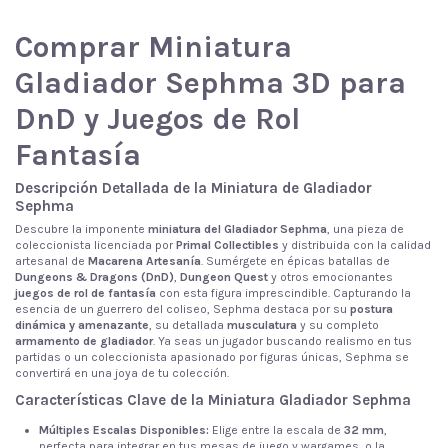
Comprar Miniatura
Gladiador Sephma 3D para
DnD y Juegos de Rol
Fantasía
Descripción Detallada de la Miniatura de Gladiador
Sephma
Descubre la imponente
miniatura del Gladiador Sephma
, una pieza de
coleccionista licenciada por
Primal Collectibles
y distribuida con la calidad
artesanal de
Macarena Artesanía
. Sumérgete en épicas batallas de
Dungeons & Dragons (DnD)
,
Dungeon Quest
y otros emocionantes
juegos de rol de fantasía
con esta figura imprescindible. Capturando la
esencia de un guerrero del coliseo, Sephma destaca por su
postura
dinámica y amenazante
, su detallada
musculatura
y su completo
armamento de gladiador
. Ya seas un jugador buscando realismo en tus
partidas o un coleccionista apasionado por figuras únicas, Sephma se
convertirá en una joya de tu colección.
Características Clave de la Miniatura Gladiador Sephma
Múltiples Escalas Disponibles:
Elige entre la escala de
32 mm
,
perfecta para integrar en tus mesas de juego y wargames, o la