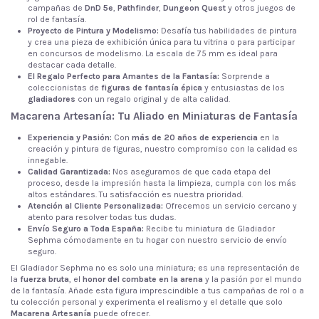
campañas de
DnD 5e
,
Pathfinder
,
Dungeon Quest
y otros juegos de
rol de fantasía.
Proyecto de Pintura y Modelismo:
Desafía tus habilidades de pintura
y crea una pieza de exhibición única para tu vitrina o para participar
en concursos de modelismo. La escala de 75 mm es ideal para
destacar cada detalle.
El Regalo Perfecto para Amantes de la Fantasía:
Sorprende a
coleccionistas de
figuras de fantasía épica
y entusiastas de los
gladiadores
con un regalo original y de alta calidad.
Macarena Artesanía: Tu Aliado en Miniaturas de Fantasía
Experiencia y Pasión:
Con
más de 20 años de experiencia
en la
creación y pintura de figuras, nuestro compromiso con la calidad es
innegable.
Calidad Garantizada:
Nos aseguramos de que cada etapa del
proceso, desde la impresión hasta la limpieza, cumpla con los más
altos estándares. Tu satisfacción es nuestra prioridad.
Atención al Cliente Personalizada:
Ofrecemos un servicio cercano y
atento para resolver todas tus dudas.
Envío Seguro a Toda España:
Recibe tu miniatura de Gladiador
Sephma cómodamente en tu hogar con nuestro servicio de envío
seguro.
El Gladiador Sephma no es solo una miniatura; es una representación de
la
fuerza bruta
, el
honor del combate en la arena
y la pasión por el mundo
de la fantasía. Añade esta figura imprescindible a tus campañas de rol o a
tu colección personal y experimenta el realismo y el detalle que solo
Macarena Artesanía
puede ofrecer.