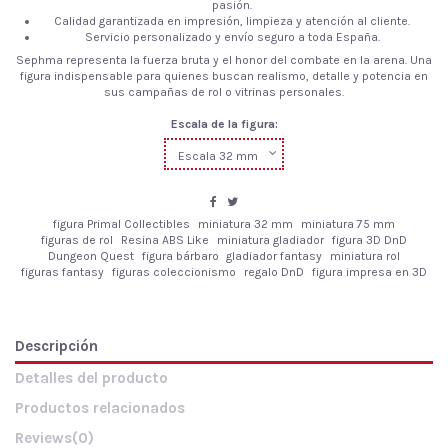
pasión.
Calidad garantizada en impresión, limpieza y atención al cliente.
Servicio personalizado y envío seguro a toda España.
Sephma representa la fuerza bruta y el honor del combate en la arena. Una
figura indispensable para quienes buscan realismo, detalle y potencia en
sus campañas de rol o vitrinas personales.
Escala de la figura:
figura Primal Collectibles
miniatura 32 mm
miniatura 75 mm
figuras de rol
Resina ABS Like
miniatura gladiador
figura 3D DnD
Dungeon Quest
figura bárbaro
gladiador fantasy
miniatura rol
figuras fantasy
figuras coleccionismo
regalo DnD
figura impresa en 3D
Descripción
Detalles del producto
Productos relacionados
Reviews
(0)