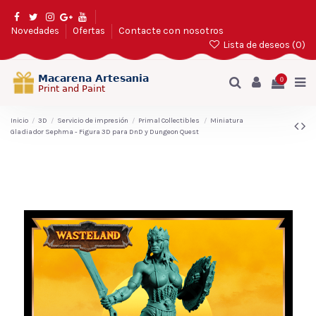
Novedades
Ofertas
Contacte con nosotros
Lista de deseos (
0
)
0
Inicio
3D
Servicio de impresión
Primal Collectibles
Miniatura
Gladiador Sephma - Figura 3D para DnD y Dungeon Quest