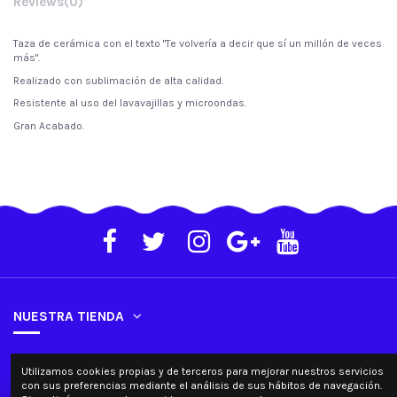
Reviews
(0)
Taza de cerámica con el texto "Te volvería a decir que sí un millón de veces
más".
Realizado con sublimación de alta calidad.
Resistente al uso del lavavajillas y microondas.
Gran Acabado.
NUESTRA TIENDA
SU CUENTA
Utilizamos cookies propias y de terceros para mejorar nuestros servicios
con sus preferencias mediante el análisis de sus hábitos de navegación.