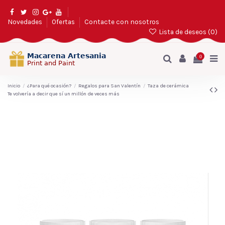
Novedades
Ofertas
Contacte con nosotros
Lista de deseos (
0
)
0
Inicio
¿Para qué ocasión?
Regalos para San Valentín
Taza de cerámica
Te volvería a decir que sí un millón de veces más