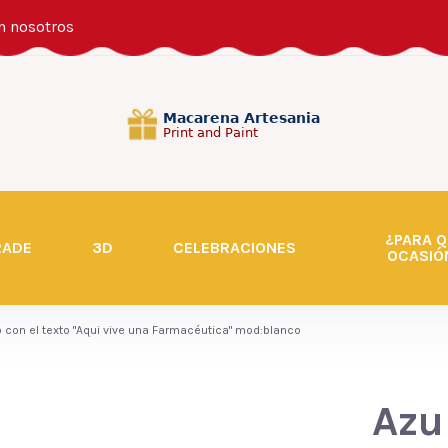
n nosotros
¿PARA Q
RADE
3D
CELEBRACIONES
OCASIÓ
 con el texto "Aqui vive una Farmacéutica" mod:blanco
Azu