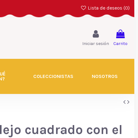
Lista de deseos (
0
)
Iniciar sesión
Carrito
UÉ
COLECCIONISTAS
NOSOTROS
N?
lejo cuadrado con el