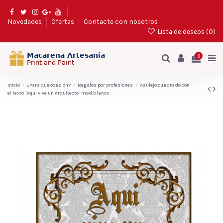
Novedades
Ofertas
Contacte con nosotros
Lista de deseos (
0
)
0
Inicio
¿Para qué ocasión?
Regalos por profesiones
Azulejo cuadrado con
el texto "Aqui vive un Arquitecto" mod:blanco