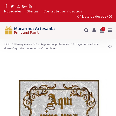
Novedades
Ofertas
Contacte con nosotros
Lista de deseos (
0
)
0
Inicio
¿Para qué ocasión?
Regalos por profesiones
Azulejo cuadrado con
el texto "Aqui vive una Periodista" mod:blanco