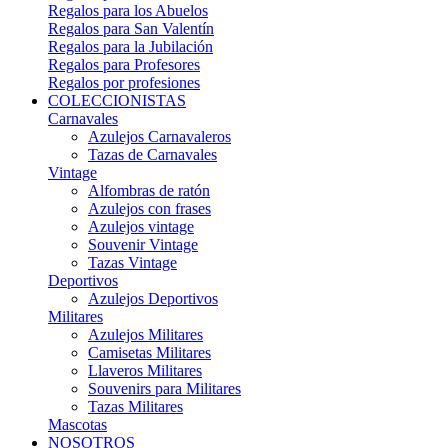
Regalos para los Abuelos
Regalos para San Valentín
Regalos para la Jubilación
Regalos para Profesores
Regalos por profesiones
COLECCIONISTAS
Carnavales
Azulejos Carnavaleros
Tazas de Carnavales
Vintage
Alfombras de ratón
Azulejos con frases
Azulejos vintage
Souvenir Vintage
Tazas Vintage
Deportivos
Azulejos Deportivos
Militares
Azulejos Militares
Camisetas Militares
Llaveros Militares
Souvenirs para Militares
Tazas Militares
Mascotas
NOSOTROS