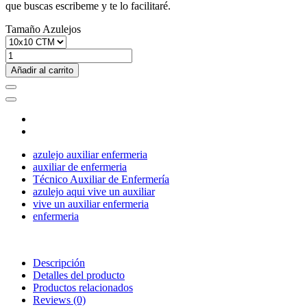
que buscas escribeme y te lo facilitaré.
Tamaño Azulejos
Añadir al carrito
azulejo auxiliar enfermeria
auxiliar de enfermeria
Técnico Auxiliar de Enfermería
azulejo aqui vive un auxiliar
vive un auxiliar enfermeria
enfermeria
Descripción
Detalles del producto
Productos relacionados
Reviews
(0)