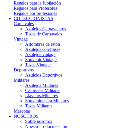
Regalos para la Jubilación
Regalos para Profesores
Regalos por profesiones
COLECCIONISTAS
Carnavales
Azulejos Carnavaleros
Tazas de Carnavales
Vintage
Alfombras de ratón
Azulejos con frases
Azulejos vintage
Souvenir Vintage
Tazas Vintage
Deportivos
Azulejos Deportivos
Militares
Azulejos Militares
Camisetas Militares
Llaveros Militares
Souvenirs para Militares
Tazas Militares
Mascotas
NOSOTROS
Sobre nosotros
Nuestro Todocolección