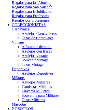
Regalos para los Abuelos
Regalos para San Valentín
Regalos para la Jubilación
Regalos para Profesores
Regalos por profesiones
COLECCIONISTAS
Carnavales
Azulejos Carnavaleros
Tazas de Carnavales
Vintage
Alfombras de ratón
Azulejos con frases
Azulejos vintage
Souvenir Vintage
Tazas Vintage
Deportivos
Azulejos Deportivos
Militares
Azulejos Militares
Camisetas Militares
Llaveros Militares
Souvenirs para Militares
Tazas Militares
Mascotas
NOSOTROS