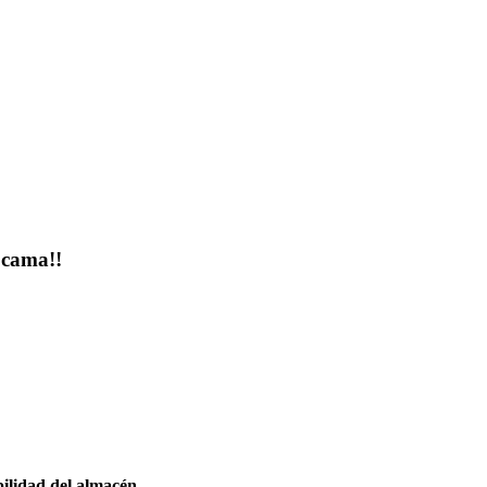
 cama!!
bilidad del almacén.