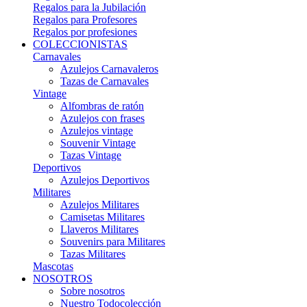
Regalos para la Jubilación
Regalos para Profesores
Regalos por profesiones
COLECCIONISTAS
Carnavales
Azulejos Carnavaleros
Tazas de Carnavales
Vintage
Alfombras de ratón
Azulejos con frases
Azulejos vintage
Souvenir Vintage
Tazas Vintage
Deportivos
Azulejos Deportivos
Militares
Azulejos Militares
Camisetas Militares
Llaveros Militares
Souvenirs para Militares
Tazas Militares
Mascotas
NOSOTROS
Sobre nosotros
Nuestro Todocolección