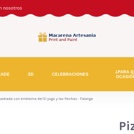
n nosotros
¿PARA Q
RADE
3D
CELEBRACIONES
OCASIÓ
uadrada con emblema del El yugo y las flechas - Falange
Pi