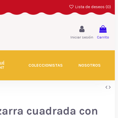
Lista de deseos (
0
)
Iniciar sesión
Carrito
UÉ
COLECCIONISTAS
NOSOTROS
N?
zarra cuadrada con