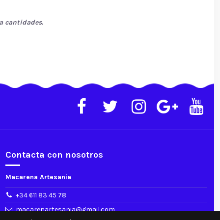
a cantidades.
Contacta con nosotros
Macarena Artesania
+34 611 83 45 78
macarenartesania@gmail.com